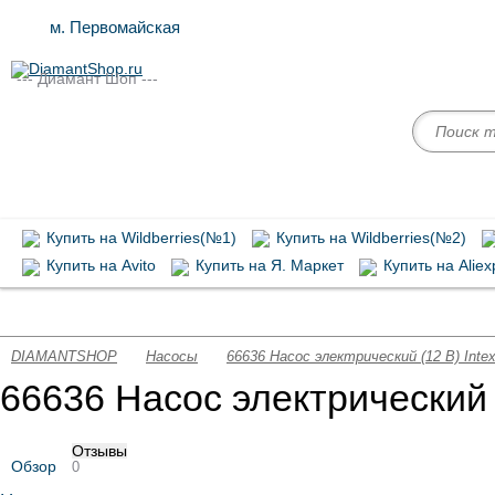
м. Первомайская
--- Диамант Шоп ---
Купить на Wildberries(№1)
Купить на Wildberries(№2)
Купить на Avito
Купить на Я. Маркет
Купить на Aliex
Запасные части Intex
Химия для бассейнов
Аксессуары д
DIAMANTSHOP
Насосы
66636 Насос электрический (12 В) Inte
66636 Насос электрический 
Отзывы
Обзор
0