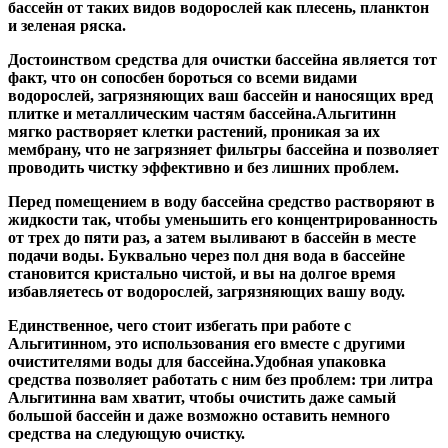
бассейн от таких видов водорослей как плесень, планктон
и зеленая ряска.
Достоинством средства для очистки бассейна является тот
факт, что он сопосбен бороться со всеми видами
водорослей, загрязняющих ваш бассейн и наносящих вред
плитке и металлическим частям бассейна.Альгитинн
мягко растворяет клетки растений, проникая за их
мембрану, что не загрязняет фильтры бассейна и позволяет
проводить чистку эффективно и без лишних проблем.
Перед помещением в воду бассейна средство растворяют в
жидкости так, чтобы уменьшить его концентрированность
от трех до пяти раз, а затем выливают в бассейн в месте
подачи воды. Буквально через пол дня вода в бассейне
становится кристально чистой, и вы на долгое время
избавляетесь от водорослей, загрязняющих вашу воду.
Единственное, чего стоит избегать при работе с
Альгитинном, это использования его вместе с другими
очистителями воды для бассейна.Удобная упаковка
средства позволяет работать с ним без проблем: три литра
Альгитинна вам хватит, чтобы очистить даже самый
большой бассейн и даже возможно оставить немного
средства на следующую очистку.