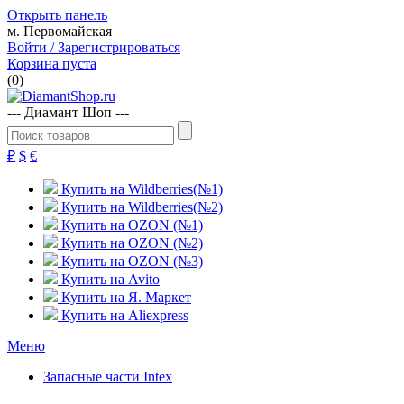
Открыть панель
м. Первомайская
Войти / Зарегистрироваться
Корзина пуста
(
0
)
--- Диамант Шоп ---
₽
$
€
Купить на Wildberries(№1)
Купить на Wildberries(№2)
Купить на OZON (№1)
Купить на OZON (№2)
Купить на OZON (№3)
Купить на Avito
Купить на Я. Маркет
Купить на Aliexpress
Меню
Запасные части Intex