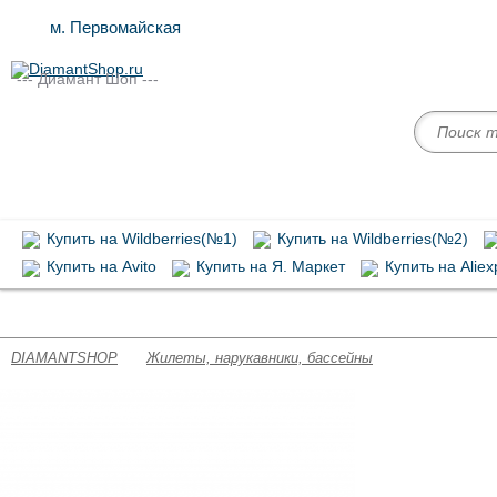
м. Первомайская
--- Диамант Шоп ---
Купить на Wildberries(№1)
Купить на Wildberries(№2)
Купить на Avito
Купить на Я. Маркет
Купить на Aliex
Запасные части Intex
Химия для бассейнов
Аксессуары д
DIAMANTSHOP
Жилеты, нарукавники, бассейны