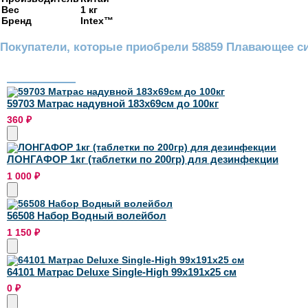
Вес
1 кг
Бренд
Intex™
Покупатели, которые приобрели 58859 Плавающее сид
59703 Матрас надувной 183х69см до 100кг
360
₽
ЛОНГАФОР 1кг (таблетки по 200гр) для дезинфекции
1 000
₽
56508 Набор Водный волейбол
1 150
₽
64101 Матрас Deluxe Single-High 99х191х25 см
0
₽