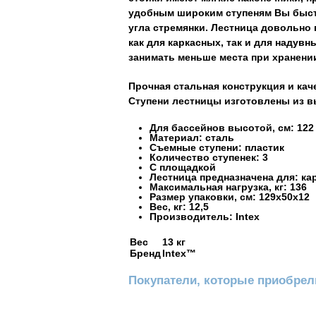
удобным широким ступеням Вы быстр
угла стремянки. Лестница довольно
как для каркасных, так и для надувн
занимать меньше места при хранени
Прочная стальная конструкция и ка
Ступени лестницы изготовлены из в
Для бассейнов высотой, см: 122
Материал: сталь
Съемные ступени: пластик
Количество ступенек: 3
С площадкой
Лестница предназначена для: к
Максимальная нагрузка, кг: 136
Размер упаковки, см: 129х50х12
Вес, кг: 12,5
Производитель: Intex
Вес
13 кг
Бренд
Intex™
Покупатели, которые приобрели