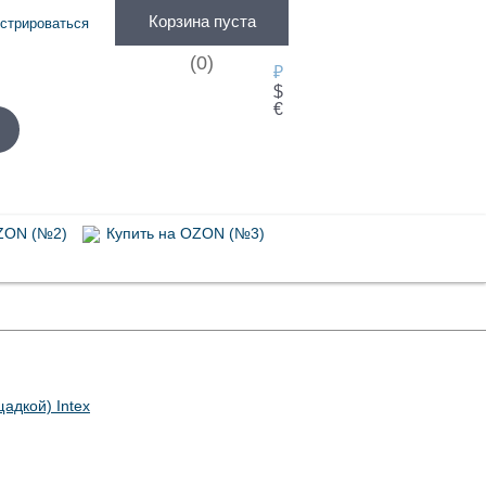
Корзина пуста
истрироваться
(
0
)
₽
$
€
ZON (№2)
Купить на OZON (№3)
Насосы