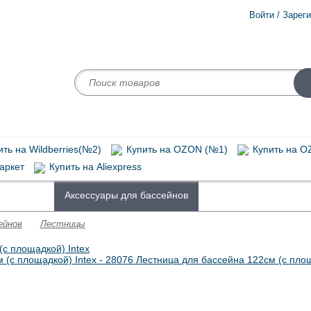
Войти / Зарег
ть на Wildberries(№2)
Купить на OZON (№1)
Купить на O
аркет
Купить на Aliexpress
бассейнов
Аксессуары для бассейнов
Надувные матрасы
ейнов
Лестницы