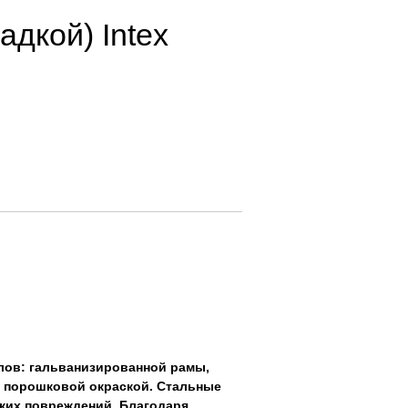
дкой) Intex
алов: гальванизированной рамы,
 порошковой окраской. Стальные
ких повреждений. Благодаря