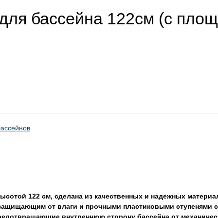
для бассейна 122см (с площа
бассейнов
 высотой 122 см, сделана из качественных и надежных матери
защищающим от влаги и прочными пластиковыми ступенями с
предотвращающие внутреннюю сторону бассейна от механичес