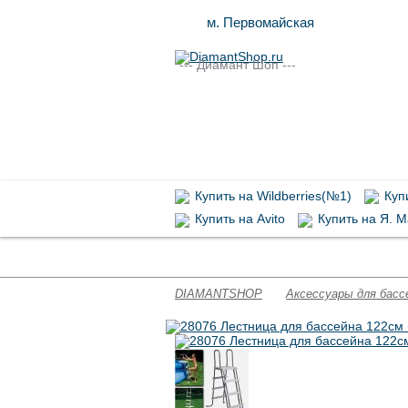
м. Первомайская
--- Диамант Шоп ---
Купить на Wildberries(№1)
Купи
Купить на Avito
Купить на Я. М
Запасные части Intex
Химия для 
DIAMANTSHOP
Аксессуары для басс