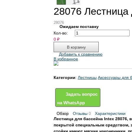
28076 Лестница 
28076
Ожидаем поставку
Кол-во:
0
₽
Добавить к сравнению
В избранное
Категории
:
Лестницы
Аксессуары для 
Задать вопрос
на WhatsApp
Обзор
Отзывы
Характеристики
0
Лестница для бассейна Intex 28076,
покрытой специальным средством, 
стойки имеют мягкие наконечники, 