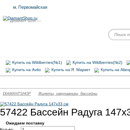
м. Первомайская
--- Диамант Шоп ---
Купить на Wildberries(№1)
Купить на Wildberries(№2)
Купить на Avito
Купить на Я. Маркет
Купить на Aliex
Запасные части Intex
Химия для бассейнов
Аксессуары д
DIAMANTSHOP
Жилеты, нарукавники, бассейны
57422 Бассейн Радуга 147х
Ожидаем поставку
Кол-во: