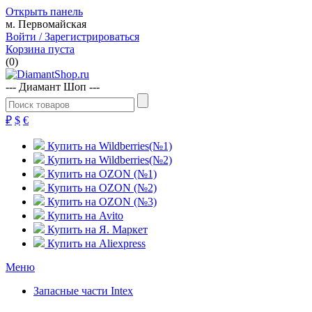
Открыть панель
м. Первомайская
Войти / Зарегистрироваться
Корзина пуста
(
0
)
--- Диамант Шоп ---
₽
$
€
Купить на Wildberries(№1)
Купить на Wildberries(№2)
Купить на OZON (№1)
Купить на OZON (№2)
Купить на OZON (№3)
Купить на Avito
Купить на Я. Маркет
Купить на Aliexpress
Меню
Запасные части Intex