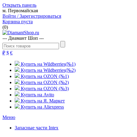
Открыть панель
м. Первомайская
Войти / Зарегистрироваться
Корзина пуста
(
0
)
--- Диамант Шоп ---
$
€
₽
Купить на Wildberries(№1)
Купить на Wildberries(№2)
Купить на OZON (№1)
Купить на OZON (№2)
Купить на OZON (№3)
Купить на Avito
Купить на Я. Маркет
Купить на Aliexpress
Меню
Запасные части Intex