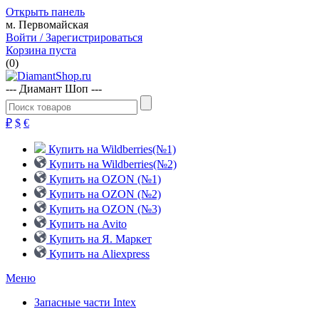
Открыть панель
м. Первомайская
Войти / Зарегистрироваться
Корзина пуста
(
0
)
--- Диамант Шоп ---
₽
$
€
Купить на Wildberries(№1)
Купить на Wildberries(№2)
Купить на OZON (№1)
Купить на OZON (№2)
Купить на OZON (№3)
Купить на Avito
Купить на Я. Маркет
Купить на Aliexpress
Меню
Запасные части Intex