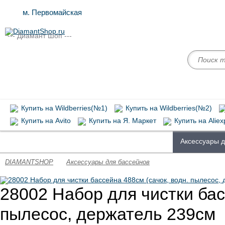
м. Первомайская
--- Диамант Шоп ---
Купить на Wildberries(№1)
Купить на Wildberries(№2)
Купить на Avito
Купить на Я. Маркет
Купить на Aliex
Запасные части Intex
Химия для бассейнов
Аксессуары д
DIAMANTSHOP
Аксессуары для бассейнов
28002 Набор для чистки бас
пылесос, держатель 239см