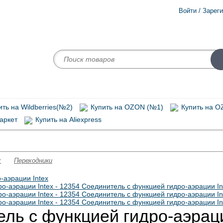
Войти / Зарег
ть на Wildberries(№2)
Купить на OZON (№1)
Купить на O
аркет
Купить на Aliexpress
бассейнов
Аксессуары для бассейнов
Надувные матрасы
x
Переходники
ль с функцией гидро-аэраци