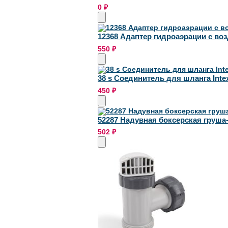
0
₽
12368 Адаптер гидроаэрации с во
550
₽
38 s Соединитель для шланга Intex
450
₽
52287 Надувная боксерская груша
502
₽