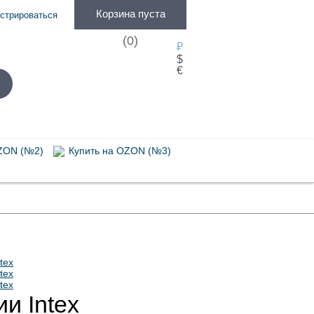
Корзина пуста
истрироваться
(
0
)
₽
$
€
ZON (№2)
Купить на OZON (№3)
Насосы
и Intex