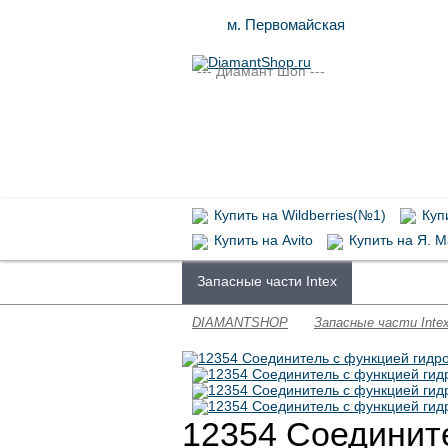
м. Первомайская
--- Диамант Шоп ---
Купить на Wildberries(№1)
Купи
Купить на Avito
Купить на Я. М
Запасные части Intex
Химия для 
DIAMANTSHOP
Запасные части Inte
12354 Соедините