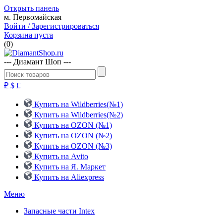
Открыть панель
м. Первомайская
Войти / Зарегистрироваться
Корзина пуста
(
0
)
--- Диамант Шоп ---
₽
$
€
Купить на Wildberries(№1)
Купить на Wildberries(№2)
Купить на OZON (№1)
Купить на OZON (№2)
Купить на OZON (№3)
Купить на Avito
Купить на Я. Маркет
Купить на Aliexpress
Меню
Запасные части Intex