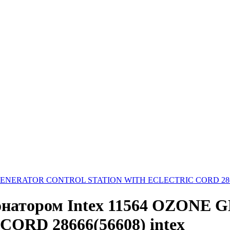
озонатором Intex 11564 OZO
RD 28666(56608) intex