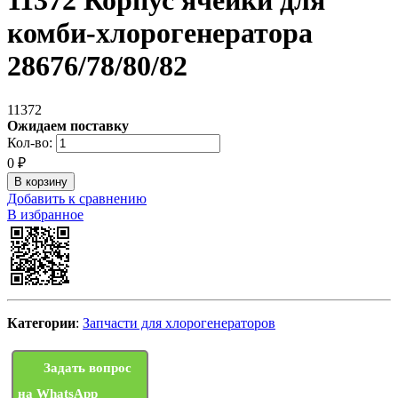
11372 Корпус ячейки для
комби-хлорогенератора
28676/78/80/82
11372
Ожидаем поставку
Кол-во:
0
₽
Добавить к сравнению
В избранное
Категории
:
Запчасти для хлорогенераторов
Задать вопрос
на WhatsApp