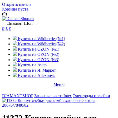
Открыть панель
Корзина пуста
(
0
)
--- Диамант Шоп ---
₽
$
€
Купить на Wildberries(№1)
Купить на Wildberries(№2)
Купить на OZON (№1)
Купить на OZON (№2)
Купить на OZON (№3)
Купить на Avito
Купить на Я. Маркет
Купить на Aliexpress
Меню
DIAMANTSHOP
Запасные части Intex
Электроды и ячейки